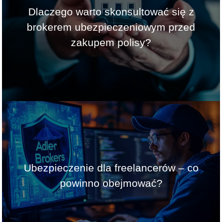
Dlaczego warto skonsultować się z
brokerem ubezpieczeniowym przed
zakupem polisy?
Ubezpieczenie dla freelancerów – co
powinno obejmować?