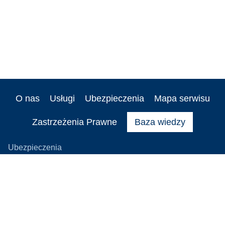
O nas
Usługi
Ubezpieczenia
Mapa serwisu
Zastrzeżenia Prawne
Baza wiedzy
Ubezpieczenia
Ubezpieczenie OC firmy
Ubezpieczenia majątkowe
Ubezpieczenia flotowe
Ubezpieczenie cybernetyczne