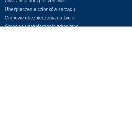
Gwarancje ubezpieczeniowe
Ubezpieczenie członków zarządu
Grupowe ubezpieczenia na życie
Grupowe ubezpieczenia zdrowotne
©
2026
Adler Brokers Group Sp. z o.o.
kodowanie:
Studio Graficzne
projekt:
Avrio
Adler Brokers Group
Sp. z o.o.
ul. Adama Pługa 1/27