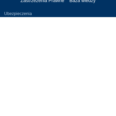
Zastrzeżenia Prawne
Baza wiedzy
Ubezpieczenia
Ubezpieczenie OC firmy
Ubezpieczenia majątkowe
Ubezpieczenia flotowe
Ubezpieczenie cybernetyczne
Ubezpieczenie OC IT
Ubezpieczenie D&O
Ubezpieczenia elektrowni wiatrowej
Ubezpieczenia firmy budowlanej
Ubezpieczenie karnoskarbowe
Ubezpieczenia rolne
Nasi brokerzy
Oferta