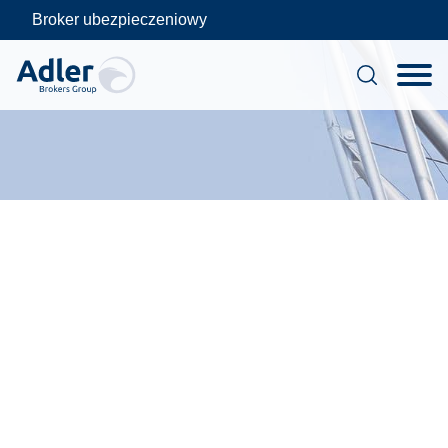
Broker ubezpieczeniowy
Skip
to
content