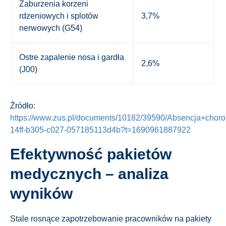
Zaburzenia korzeni
rdzeniowych i splotów
3,7%
nerwowych (G54)
Ostre zapalenie nosa i gardła
2,6%
(J00)
Źródło:
https://www.zus.pl/documents/10182/39590/Absencja+cho
14ff-b305-c027-057185113d4b?t=1690961887922
Efektywność pakietów
medycznych – analiza
wyników
Stale rosnące zapotrzebowanie pracowników na pakiety