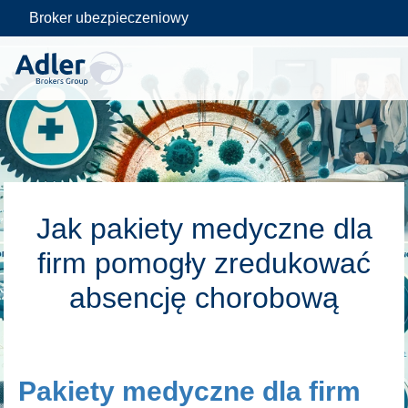
Broker ubezpieczeniowy
Skip
to
Jak pakiety medyczne dla
content
firm pomogły zredukować
absencję chorobową
Pakiety medyczne dla firm