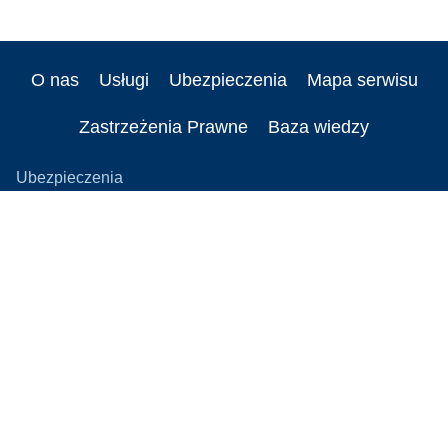
O nas
Usługi
Ubezpieczenia
Mapa serwisu
Zastrzeżenia Prawne
Baza wiedzy
Ubezpieczenia
Ubezpieczenie OC firmy
Ubezpieczenia majątkowe
Ubezpieczenia flotowe
Ubezpieczenie cybernetyczne
Ubezpieczenie OC IT
Ubezpieczenie D&O
Ubezpieczenia elektrowni wiatrowej
Ubezpieczenia firmy budowlanej