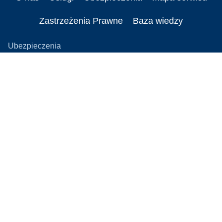
Zastrzeżenia Prawne
Baza wiedzy
Ubezpieczenia
Ubezpieczenie OC firmy
Ubezpieczenia majątkowe
Ubezpieczenia flotowe
Ubezpieczenie cybernetyczne
Ubezpieczenie OC IT
Ubezpieczenie D&O
Ubezpieczenia elektrowni wiatrowej
Ubezpieczenia firmy budowlanej
Ubezpieczenie karnoskarbowe
Ubezpieczenia rolne
Nasi brokerzy